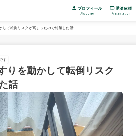
プロフィール
講演依頼
About me
Presentation
かして転倒リスクが高まったので対策した話
です
すりを動かして転倒リスク
た話