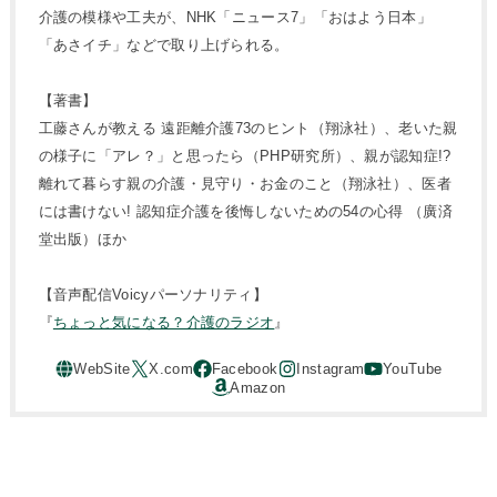
介護の模様や工夫が、NHK「ニュース7」「おはよう日本」
「あさイチ」などで取り上げられる。
【著書】
工藤さんが教える 遠距離介護73のヒント（翔泳社）、老いた親
の様子に「アレ？」と思ったら（PHP研究所）、親が認知症!?
離れて暮らす親の介護・見守り・お金のこと（翔泳社）、医者
には書けない! 認知症介護を後悔しないための54の心得 （廣済
堂出版）ほか
【音声配信Voicyパーソナリティ】
『
ちょっと気になる？介護のラジオ
』