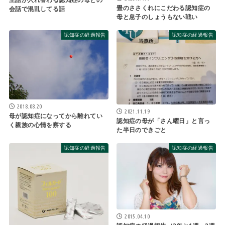
畳のささくれにこだわる認知症の
会話で混乱してる話
母と息子のしょうもない戦い
認知症の経過報告
認知症の経過報告
2018.08.20
2021.11.19
母が認知症になってから離れてい
認知症の母が「さん曜日」と言っ
く親族の心情を察する
た半日のできごと
認知症の経過報告
認知症の経過報告
2015.04.10