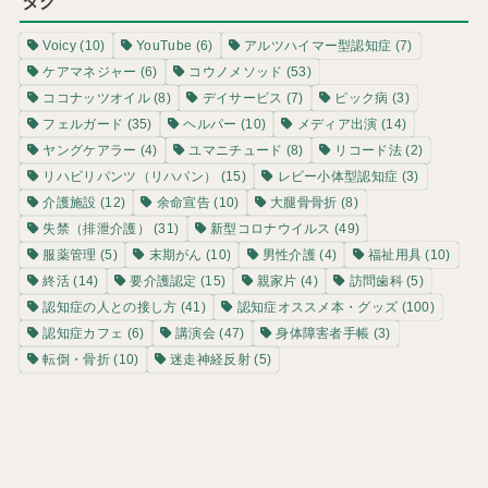
タグ
Voicy
(10)
YouTube
(6)
アルツハイマー型認知症
(7)
ケアマネジャー
(6)
コウノメソッド
(53)
ココナッツオイル
(8)
デイサービス
(7)
ピック病
(3)
フェルガード
(35)
ヘルパー
(10)
メディア出演
(14)
ヤングケアラー
(4)
ユマニチュード
(8)
リコード法
(2)
リハビリパンツ（リハパン）
(15)
レビー小体型認知症
(3)
介護施設
(12)
余命宣告
(10)
大腿骨骨折
(8)
失禁（排泄介護）
(31)
新型コロナウイルス
(49)
服薬管理
(5)
末期がん
(10)
男性介護
(4)
福祉用具
(10)
終活
(14)
要介護認定
(15)
親家片
(4)
訪問歯科
(5)
認知症の人との接し方
(41)
認知症オススメ本・グッズ
(100)
認知症カフェ
(6)
講演会
(47)
身体障害者手帳
(3)
転倒・骨折
(10)
迷走神経反射
(5)