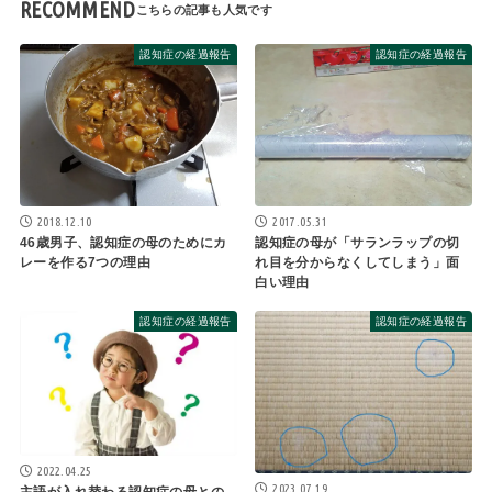
RECOMMEND
認知症の経過報告
認知症の経過報告
2018.12.10
2017.05.31
46歳男子、認知症の母のためにカ
認知症の母が「サランラップの切
レーを作る7つの理由
れ目を分からなくしてしまう」面
白い理由
認知症の経過報告
認知症の経過報告
2022.04.25
2023.07.19
主語が入れ替わる認知症の母との